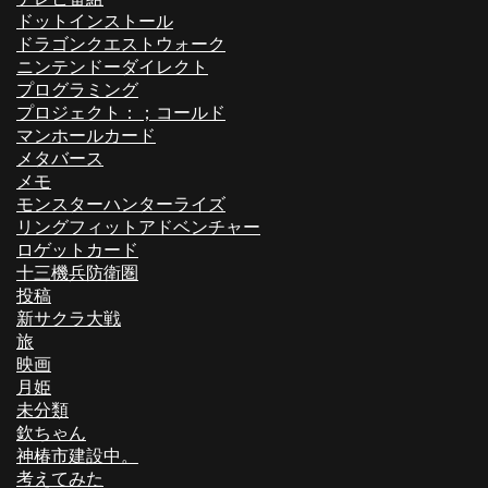
ドットインストール
ドラゴンクエストウォーク
ニンテンドーダイレクト
プログラミング
プロジェクト：；コールド
マンホールカード
メタバース
メモ
モンスターハンターライズ
リングフィットアドベンチャー
ロゲットカード
十三機兵防衛圏
投稿
新サクラ大戦
旅
映画
月姫
未分類
欽ちゃん
神椿市建設中。
考えてみた