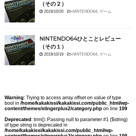
（その２）
2019/10/20
-
NINTENDO64
,
ゲーム
NINTENDO64ひとことレビュー
（その１）
2019/10/19
-
NINTENDO64
,
ゲーム
Warning
: Trying to access array offset on value of type
bool in
/home/kakakissi/kakakissi.com/public_html/wp-
content/themes/stingerplus2/category.php
on line
109
Deprecated
: trim(): Passing null to parameter #1 ($string)
of type string is deprecated in
/home/kakakissi/kakakissi.com/public_html/wp-
content/themes/stingerplus2/category.php
on line
109