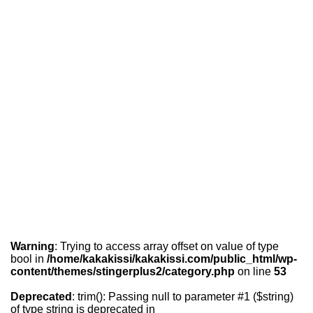
Warning
: Trying to access array offset on value of type
bool in
/home/kakakissi/kakakissi.com/public_html/wp-
content/themes/stingerplus2/category.php
on line
53
Deprecated
: trim(): Passing null to parameter #1 ($string)
of type string is deprecated in