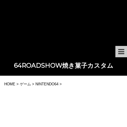
Warning
: Trying to access array offset on value of type bool in
/home/kakakissi/kakakissi.com/public_html/wp-
content/themes/stingerplus2/st-title.php
on line
204
Deprecated
: trim(): Passing null to parameter #1 ($string) of
type string is deprecated in
/home/kakakissi/kakakissi.com/public_html/wp-
content/themes/stingerplus2/st-title.php
on line
204
64ROADSHOW焼き菓子カスタム
HOME
>
ゲーム
>
NINTENDO64
>