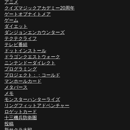
アニメ
クイズマジックアカデミー20周年
ゲートオブナイトメア
ゲーム
ダイエット
ダンジョンエンカウンターズ
テクテクライフ
テレビ番組
ドットインストール
ドラゴンクエストウォーク
ニンテンドーダイレクト
プログラミング
プロジェクト：；コールド
マンホールカード
メタバース
メモ
モンスターハンターライズ
リングフィットアドベンチャー
ロゲットカード
十三機兵防衛圏
投稿
新サクラ大戦