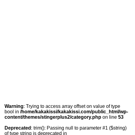
Warning
: Trying to access array offset on value of type
bool in
/home/kakakissi/kakakissi.com/public_html/wp-
content/themes/stingerplus2/category.php
on line
53
Deprecated
: trim(): Passing null to parameter #1 ($string)
of type string is deprecated in