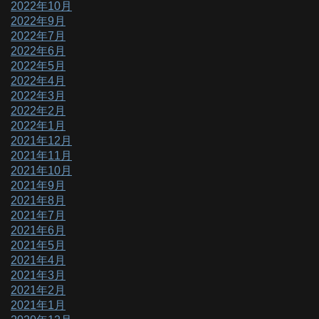
2022年10月
2022年9月
2022年7月
2022年6月
2022年5月
2022年4月
2022年3月
2022年2月
2022年1月
2021年12月
2021年11月
2021年10月
2021年9月
2021年8月
2021年7月
2021年6月
2021年5月
2021年4月
2021年3月
2021年2月
2021年1月