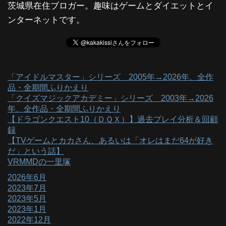
茨城県在住ブロガー。趣味はゲームとダイエットとイ
ンターネットです。
「アイドルマスター」シリーズ 2005年→2026年、全作
品・全期間ふりかえり
「クイズマジックアカデミー」シリーズ 2003年→2026
年、全作品・全期間ふりかえり
【ドラゴンクエスト10（ＤＱＸ）】過去プレイ分析＆回顧
録
【TVゲームとカカさん、あるいは「オレはまだ64が好き
だ」という話】
VRMMDの一里塚
2026年6月
2023年7月
2023年5月
2023年1月
2022年12月