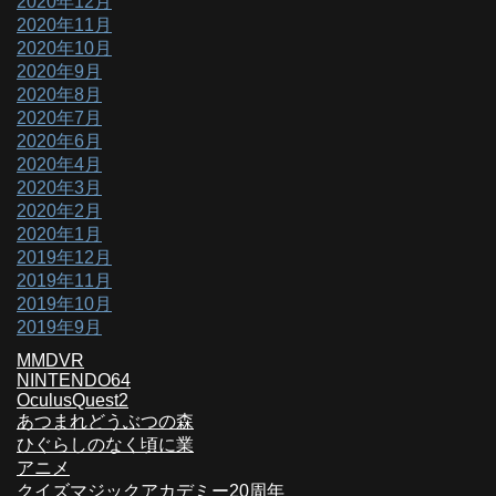
2020年12月
2020年11月
2020年10月
2020年9月
2020年8月
2020年7月
2020年6月
2020年4月
2020年3月
2020年2月
2020年1月
2019年12月
2019年11月
2019年10月
2019年9月
MMDVR
NINTENDO64
OculusQuest2
あつまれどうぶつの森
ひぐらしのなく頃に業
アニメ
クイズマジックアカデミー20周年