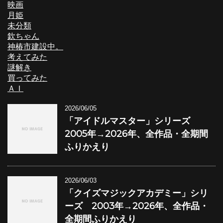
映画
月姫
未分類
欽ちゃん
神椿市建設中。
考えてみた
謎解き
買ってみた
ＡＩ
2026/06/05
「アイドルマスター」シリーズ
2005年→2026年、全作品・全期間
ふりかえり
2026/06/03
「クイズマジックアカデミー」シリ
ーズ 2003年→2026年、全作品・
全期間ふりかえり