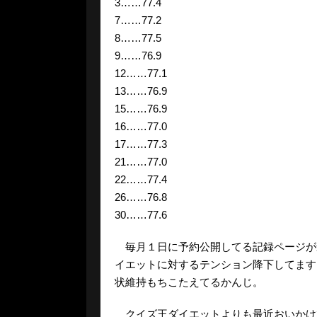
3……77.4
7……77.2
8……77.5
9……76.9
12……77.1
13……76.9
15……76.9
16……77.0
17……77.3
21……77.0
22……77.4
26……76.8
30……77.6
毎月１日に予約公開してる記録ページが遅れ
イエットに対するテンション降下してます
状維持もちこたえてるかんじ。
クイズ王ダイエットよりも最近おいかけてい