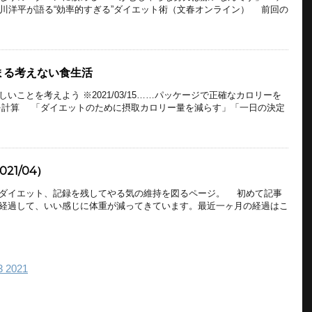
古川洋平が語る“効率的すぎる”ダイエット術（文春オンライン） 前回の
まる考えない食生活
いことを考えよう ※2021/03/15……パッケージで正確なカロリーを
を計算 「ダイエットのために摂取カロリー量を減らす」「一日の決定
21/04）
ダイエット、記録を残してやる気の維持を図るページ。 初めて記事
経過して、いい感じに体重が減ってきています。最近一ヶ月の経過はこ
3 2021