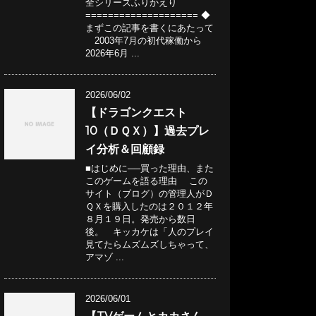
全シリーズふりかえり
==================== ◆
まずこの記事を書くにあたって
2003年7月の初代稼働から
2026年6月 ...
2026/06/02
【ドラゴンクエスト
10（ＤＱＸ）】過去プレ
イ分析＆回顧録
■はじめに──買った理由、また
このゲームを語る理由 この
サイト（ブログ）の管理人がＤ
ＱＸを購入したのは２０１２年
８月１９日。発売から数日
後。 キッカケは「人のプレイ
見てたらムズムズしちゃって、
アマゾ ...
2026/06/01