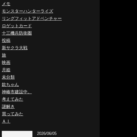
メモ
モンスターハンターライズ
リングフィットアドベンチャー
ロゲットカード
十三機兵防衛圏
投稿
新サクラ大戦
旅
映画
月姫
未分類
欽ちゃん
神椿市建設中。
考えてみた
謎解き
買ってみた
ＡＩ
2026/06/05