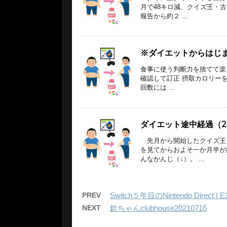
月で48キロ減、クイズ王・
報告から約２ ...
※ダイエットからはじ
食事に使う判断力を捨てて楽し
確認して訂正 摂取カロリー
回数には ...
ダイエット途中経過（20
先月から開始したクイズ王
を見てからおよそ一か月半が
んなかんじ（↓）。 ...
PREV
Switch５年目のNintendo Direct | E
NEXT
欽ちゃんclubhouse20210716