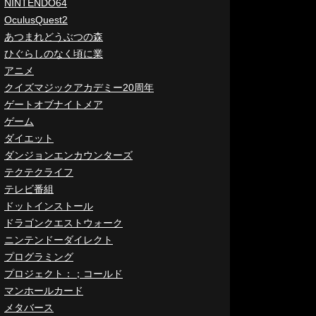
NINTENDO64
OculusQuest2
あつまれどうぶつの森
ひぐらしのなく頃に業
アニメ
クイズマジックアカデミー20周年
ゲートオブナイトメア
ゲーム
ダイエット
ダンジョンエンカウンターズ
テクテクライフ
テレビ番組
ドットインストール
ドラゴンクエストウォーク
ニンテンドーダイレクト
プログラミング
プロジェクト：；コールド
マンホールカード
メタバース