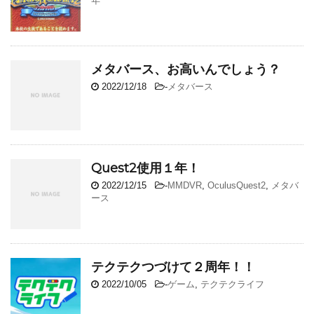
年
メタバース、お高いんでしょう？
2022/12/18
-
メタバース
Quest2使用１年！
2022/12/15
-
MMDVR
,
OculusQuest2
,
メタバ
ース
テクテクつづけて２周年！！
2022/10/05
-
ゲーム
,
テクテクライフ