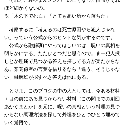
それと、みやまんメンバーの亡くなった情報がそれ
ほど細かくないの。
※「木の下で死亡」「とても高い所から落ちた」
考察するに「考えるのは死亡原因やら犯人じゃな
い」っていう公式からのヒントな気がするのです。
公式から融解班にやってほしいのは「呪いの真相を
明らかにする」ただひとつだと思うので。まー犯人捜
しとか理屈で見つかる答えを探してる方が楽だからな
あ。某関係者の言葉を借りるなら「違う、そうじゃな
い」融解班が探すべき答えは他にある。
とりま、このブログの中の人としては、今ある材料
＋目の前にある見つからない材料（この間までの劇団
あかぐまとか）を元に、呪いの真相という料理の見つ
からない調理方法を探して外堀をひとつひとつ埋めて
いく覚悟で。