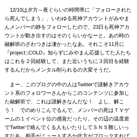
12/10は夕方～夜ぐらいの時間帯に「フォローされた
ら死んでしまう」、いわゆる死神アカウントがみやま
んメンバーの静をフォローしたので、23日も死神アカ
ウントが動き出すのはそのくらいかなーと。あの時の
融解班のざわつきは凄かったなあ。それこそ11月に
『project:;COLD』知らずにみやまん応援してた人たち
はこれを２回経験して、また近いうちに３回目を経験
するんだからメンタル削られるの大変そうだ。
まー、このブログの中の人はTwitterで謎解きアカウ
ント系のフォロワーさんからこのコンテンツに参加し
た融解班で、これは謎解きなんだな！ よし、解こ
う！ でのめりこんでるんで、メンバーの死はＴＶゲ
ームの１イベント位の感覚だったり。その辺の温度差
でTwitterで絡んでくる人もいたりしてＳＮＳ難しいっ
すなあ。相手がミュートするか此方がブロックすれば