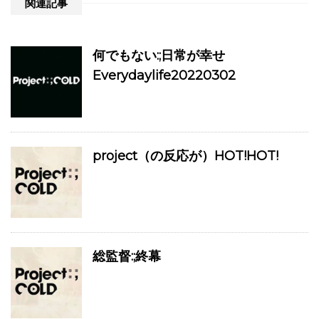
関連記事
何でもない:;日常が幸せ
Everydaylife20220302
project（の反応が）HOT!HOT!
総監督:;終幕