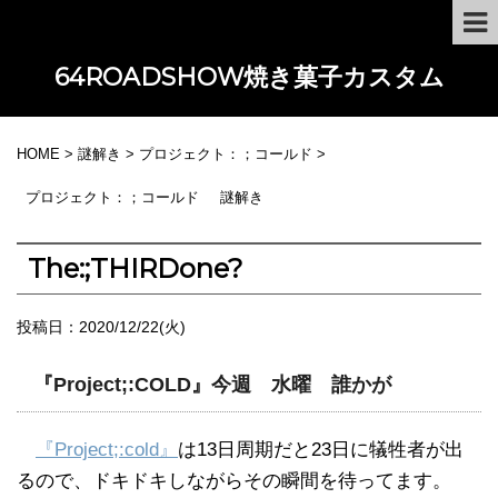
64ROADSHOW焼き菓子カスタム
HOME
>
謎解き
>
プロジェクト：；コールド
>
プロジェクト：；コールド
謎解き
The:;THIRDone?
投稿日：
2020/12/22(火)
『Project;:COLD』今週 水曜 誰かが
『Project;:cold』
は13日周期だと23日に犠牲者が出
るので、ドキドキしながらその瞬間を待ってます。