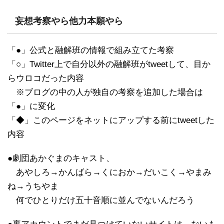
妄想考察やら他力本願やら
「●」公式と融解班の情報で組み立てた考察
「○」Twitter上で自分以外の融解班がtweetして、目か
らウロコだった内容
※ブログの中の人が独自の考察を追加した場合は
「●」に変化
「◆」このページをネットにアップする前にtweetした
内容
●劇団あかぐまのキャスト、
あやしろ→かんばら→くにおか→だいこく→やまみ
ね→うちやま
何でひとりだけ五十音順に並んでないんだろう