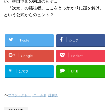
い、柳田淳史の周辺のあそこ
「次元」の犠牲者。ここをとっかかりに謎を解け、
という公式からのヒント？
Twitter
シェア
Google+
Pocket
B!
はてブ
LINE
-
プロジェクト：；コールド
,
謎解き