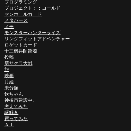
プログラミング
プロジェクト：；コールド
マンホールカード
メタバース
メモ
モンスターハンターライズ
リングフィットアドベンチャー
ロゲットカード
十三機兵防衛圏
投稿
新サクラ大戦
旅
映画
月姫
未分類
欽ちゃん
神椿市建設中。
考えてみた
謎解き
買ってみた
ＡＩ