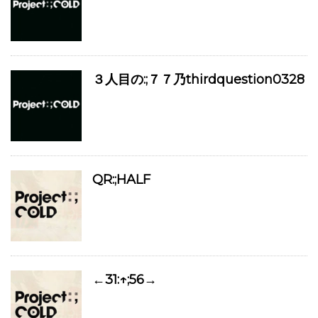
３人目の:;７７乃thirdquestion0328
QR:;HALF
←31:↑;56→