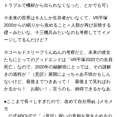
トラブルで機材から出られなくなった、とかでも可）
※未来の世界は６人しか生存者がいなくて、VR平塚
2020からの眠りから覚めること＝人類が再び反映する
礎～みたいな、十三機兵みたいなのも考察しててイメ
ージしてるんだけど？
※コールドスリープうんぬんの考察だと、未来の彼女
たちにとってのグッドエンドは「VR平塚2020での全員
死亡」なので、2020年の融解班にとっては、その謎解
きの過程が「（意訳）展開によっちゃあ不快かもしん
ないけど、最後までつきあって！ 最後まで見ればわ
かるから！ お願い！」言うのも、納得できるかなあ
●ここまで長々しすぎたので、改めて自分用φ(..)メモメ
モ
公式ABOUTで「（意訳）呪いの真相を突き止めるの