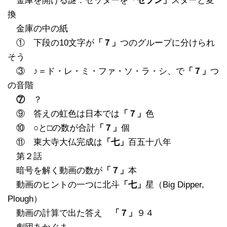
金庫を開ける謎：セッターを
「セブン」
スターと変
換
金庫の中の紙
① 下段の10文字が
「７」
つのグループに分けられ
そう
③ ♪＝ド・レ・ミ・ファ・ソ・ラ・シ、で
「７」
つ
の音階
⑦
？
⑨ 答えの虹色は日本では
「７」
色
⑩ ○と□の数が合計
「７」
個
⑪ 東大寺大仏完成は
「七」
百五十八年
第２話
暗号を解く動画の数が
「７」
本
動画のヒントの一つに北斗
「七」
星（Big Dipper,
Plough）
動画の計算で出た答え
「７」
９４