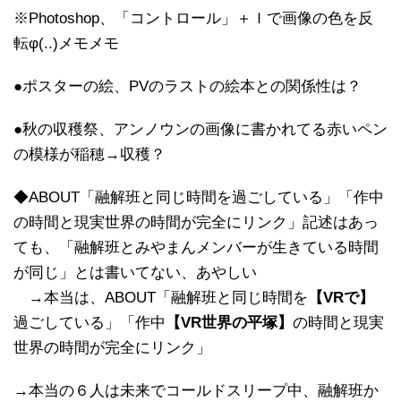
※Photoshop、「コントロール」＋Ｉで画像の色を反
転φ(..)メモメモ
●ポスターの絵、PVのラストの絵本との関係性は？
●秋の収穫祭、アンノウンの画像に書かれてる赤いペン
の模様が稲穂→収穫？
◆ABOUT「融解班と同じ時間を過ごしている」「作中
の時間と現実世界の時間が完全にリンク」記述はあっ
ても、「融解班とみやまんメンバーが生きている時間
が同じ」とは書いてない、あやしい
→本当は、ABOUT「融解班と同じ時間を
【VRで】
過ごしている」「作中
【VR世界の平塚】
の時間と現実
世界の時間が完全にリンク」
→本当の６人は未来でコールドスリープ中、融解班か