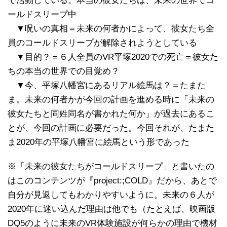
で活動している。本当の彼女たちは、未来の世界でコ
ールドスリープ中
▼呪いの真相＝未来の何者かによって、彼女たち全
員のコールドスリープが解除されようとしている
▼目的？＝６人全員のVR平塚2020での死亡＝彼女た
ちの本当の世界での目覚め？
▼今、平塚八幡宮にあるリアル絵馬は？＝たまた
ま。未来の何者かが今回の計画を進める時に「未来の
彼女たちと同姓同名が書かれた何か」が過去にあるこ
とが、今回の計画に必要だった。今回それが、たまた
ま2020年の平塚八幡宮に絵馬という形であった
※「未来の彼女たちがコールドスリープ」と書いたの
はこのコンテンツが『project:;COLD』だから、あとで
自分が見返してもわかりやすいように。未来の６人が
2020年に迷い込んだ理由は他でも（たとえば、映画版
DQ5のように未来のVR体験施設が何らかの理由で機材