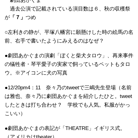
劇団あかぐま
過去公演で記載されている演目数は６、秋の収穫祭
が
「７」
つめ
○左利きの静が、平塚八幡宮に願懸けした時の絵馬の名
前、右手で書いたようにみえるのはなぜ？
●劇団あかぐまの演劇「ぼくと柴犬タロウ」、再来事件
の犠牲者・琴平愛子の実家で飼っているペットもタロ
ウ。※アイコンに犬の写真
●12/20pm4：11 奈々乃のtweetで三嶋先生登場（名前
は雅也、奈々乃に劇団あかぐまを紹介したひと。tweet
したときは打ち合わせ？ 学校でも人気。私服がかっ
こいい）
●劇団あかぐまの表記が「THEATRE」イギリス式。
（アメリカはtheater）