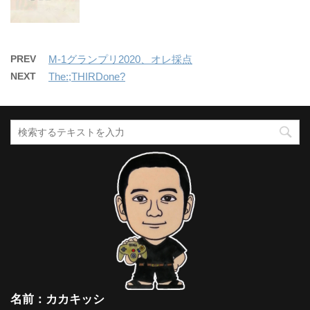
PREV
M-1グランプリ2020、オレ採点
NEXT
The:;THIRDone?
名前：カカキッシ