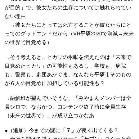
が目的」で、彼女たちの生存については触れられてい
ない理由
→彼女たちにとっては死亡することが彼女たちにと
ってのグッドエンドだから（VR平塚2020で消滅→未来
の世界で目覚める）
→そう考えると、ヒカリの永眠を伝えたのは「未来で
目覚めたヒカリ」の可能性もあるし、学校も、病院
も、警察も、劇団あかぐま、なんなら平塚市そのもの
が６人の目覚めに加担している可能性も？
→融解班が望んでいそうな、「みやまんメンバーは全
員シロで、なおかつ、コンテンツ終了時に全員生存
（未来の世界で）」が成り立つかなあ
●（追加）今までの謎に
「７」
が良く出てくる？