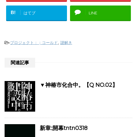
B!
はてブ
LINE
-
プロジェクト：；コールド
,
謎解き
関連記事
▼神椿市化合中。【Q NO.02】
新章:;開幕tntn0318