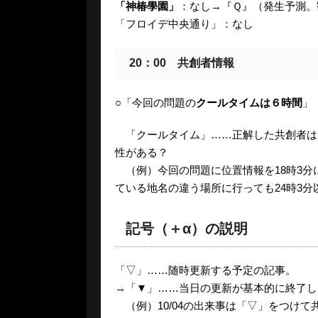
「神椿學園」
：なし→『Ｑ』（発生予測。
「フロイデ中央通り」：なし
20：00 共創者情報
○「今回の問題の
クールタイムは６時間
」
「クールタイム」……正解した共創者は
性がある？
（例）今回の問題に位置情報を18時3分
ている地名の違う場所に行っても24時3
記号（＋α）の説明
「▽」……随時更新する予定の記事。
→「▼」……当日の更新が基本的に終了し
（例）10/04の出来事は「▽」をつけ