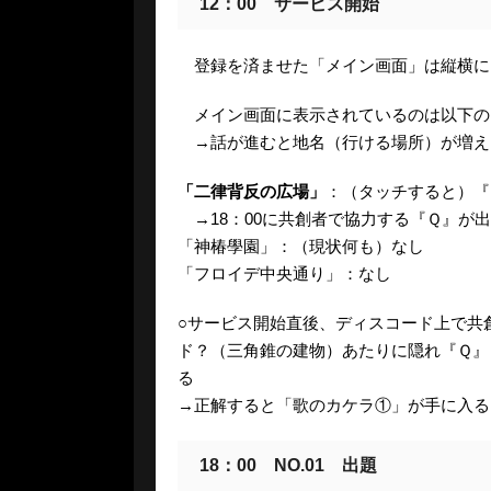
12：00 サービス開始
登録を済ませた「メイン画面」は縦横に
メイン画面に表示されているのは以下の
→話が進むと地名（行ける場所）が増え
「二律背反の広場」
：（タッチすると）『
→18：00に共創者で協力する『Ｑ』が
「神椿學園」：（現状何も）なし
「フロイデ中央通り」：なし
○サービス開始直後、ディスコード上で共
ド？（三角錐の建物）あたりに隠れ『Ｑ』
る
→正解すると「歌のカケラ①」が手に入る
18：00 NO.01 出題