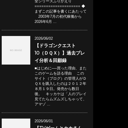
全シリーズふりかえり
==================== ◆
まずこの記事を書くにあたって
2003年7月の初代稼働から
2026年6月 ...
2026/06/02
【ドラゴンクエスト
10（ＤＱＸ）】過去プレ
イ分析＆回顧録
■はじめに──買った理由、また
このゲームを語る理由 この
サイト（ブログ）の管理人がＤ
ＱＸを購入したのは２０１２年
８月１９日。発売から数日
後。 キッカケは「人のプレイ
見てたらムズムズしちゃって、
アマゾ ...
2026/06/01