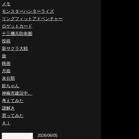
メモ
モンスターハンターライズ
リングフィットアドベンチャー
ロゲットカード
十三機兵防衛圏
投稿
新サクラ大戦
旅
映画
月姫
未分類
欽ちゃん
神椿市建設中。
考えてみた
謎解き
買ってみた
ＡＩ
2026/06/05