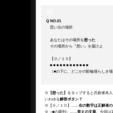
Q NO.01
思い出の場所
あなたはその場所を
想った
その場所から『想い』を届けよ
【０／１０】
■ ■ ■ ■ ■ ■ ■ ■ ■ ■ ■ ■
（■の下に、どこかの駐輪場らしき場
※
【想った】
をタップすると共創者本人
いわゆる
解答ボタン？
※【０／１０】……
右の数字は正解者の
※（■の羅列）……
答えの文章
。今回は