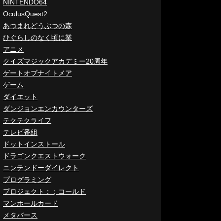
NINTENDO64
OculusQuest2
あつまれどうぶつの森
ひぐらしのなく頃に業
アニメ
クイズマジックアカデミー20周年
ゲートオブナイトメア
ゲーム
ダイエット
ダンジョンエンカウンターズ
テクテクライフ
テレビ番組
ドットインストール
ドラゴンクエストウォーク
ニンテンドーダイレクト
プログラミング
プロジェクト：；コールド
マンホールカード
メタバース