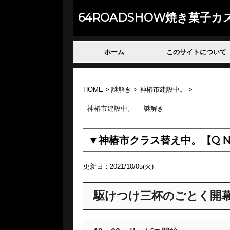
64ROADSHOW焼き菓子カ
ホーム
このサイトについて
HOME
>
謎解き
>
神椿市建設中。
>
神椿市建設中。
謎解き
▼神椿市クラス替え中。【Q NO
更新日：
2021/10/05(火)
駆けつけ三杯のごとく開